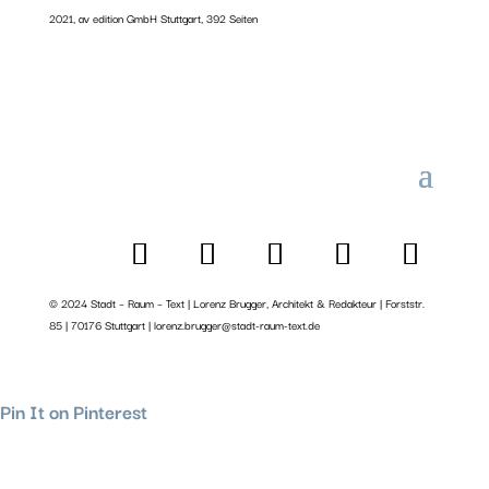
2021, av edition GmbH Stuttgart, 392 Seiten
© 2024 Stadt – Raum – Text | Lorenz Brugger, Architekt & Redakteur | Forststr.
85 | 70176 Stuttgart | lorenz.brugger@stadt-raum-text.de
Pin It on Pinterest