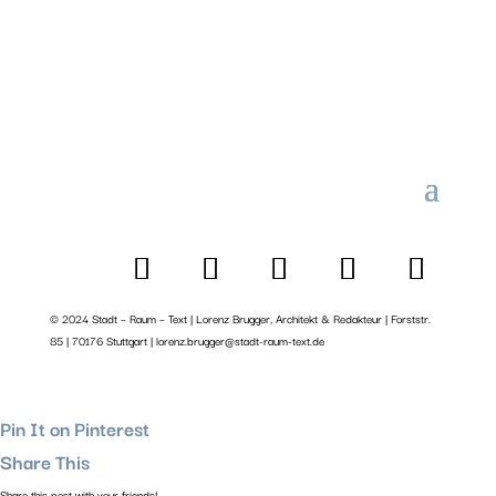
© 2024 Stadt – Raum – Text | Lorenz Brugger, Architekt & Redakteur | Forststr.
85 | 70176 Stuttgart | lorenz.brugger@stadt-raum-text.de
Pin It on Pinterest
Share This
Share this post with your friends!